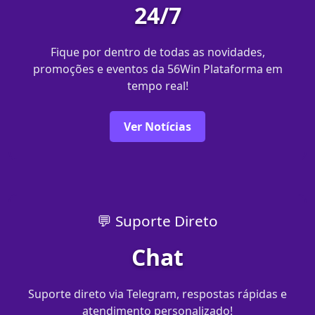
24/7
Fique por dentro de todas as novidades,
promoções e eventos da 56Win Plataforma em
tempo real!
Ver Notícias
💬 Suporte Direto
Chat
Suporte direto via Telegram, respostas rápidas e
atendimento personalizado!