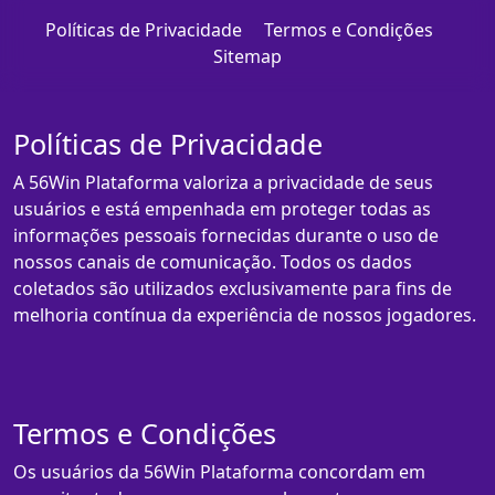
Políticas de Privacidade
Termos e Condições
Sitemap
Políticas de Privacidade
A 56Win Plataforma valoriza a privacidade de seus
usuários e está empenhada em proteger todas as
informações pessoais fornecidas durante o uso de
nossos canais de comunicação. Todos os dados
coletados são utilizados exclusivamente para fins de
melhoria contínua da experiência de nossos jogadores.
Termos e Condições
Os usuários da 56Win Plataforma concordam em