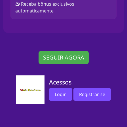
🎁 Receba bônus exclusivos
automaticamente
SEGUIR AGORA
Acessos
Login
Registrar-se