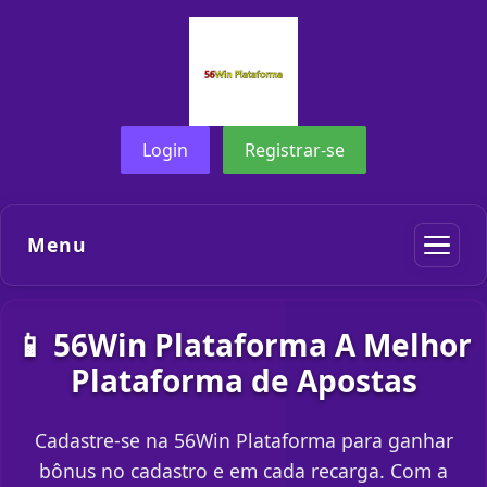
Login
Registrar-se
Menu
📱 56Win Plataforma A Melhor
Plataforma de Apostas
Cadastre-se na 56Win Plataforma para ganhar
bônus no cadastro e em cada recarga. Com a