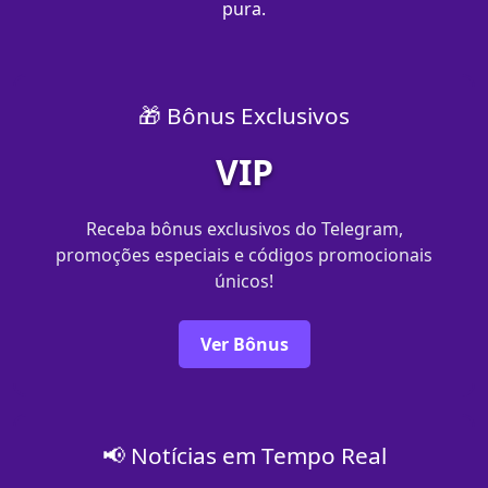
pura.
🎁 Bônus Exclusivos
VIP
Receba bônus exclusivos do Telegram,
promoções especiais e códigos promocionais
únicos!
Ver Bônus
📢 Notícias em Tempo Real