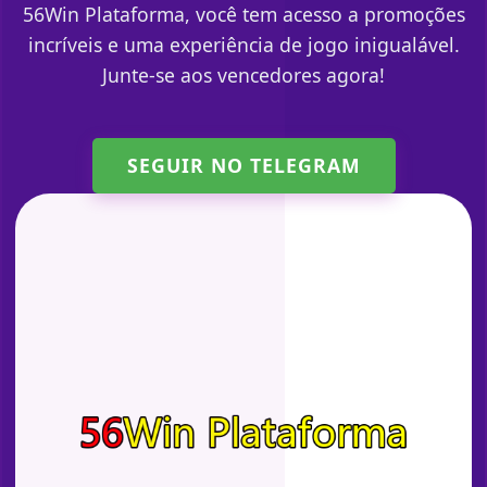
56Win Plataforma, você tem acesso a promoções
incríveis e uma experiência de jogo inigualável.
Junte-se aos vencedores agora!
SEGUIR NO TELEGRAM