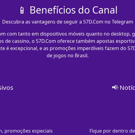
📱 Benefícios do Canal
Descubra as vantagens de seguir a 57D.Com no Telegram
 com​ tanto em dispositivos móveis quanto no desktop, gr
gos de cassino, o 57D.Com oferece também apostas esportiva
ente é excepcional, e as promoções imperdíveis fazem do 57
de jogos no Brasil.
sivos
📢 Notí
m, promoções especiais
Fique por dentro d