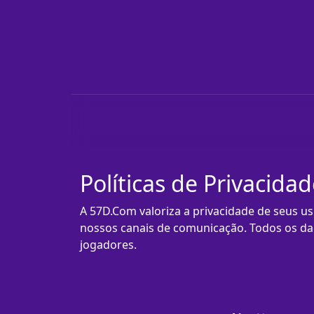
Políticas de Privacida
A 57D.Com valoriza a privacidade de seus 
nossos canais de comunicação. Todos os dad
jogadores.