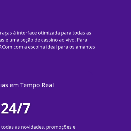
aças à interface otimizada para todas as
s e uma seção de cassino ao vivo. Para
D.Com com​ a escolha ideal para os amantes
cias em Tempo Real
24/7
e todas as novidades, promoções e