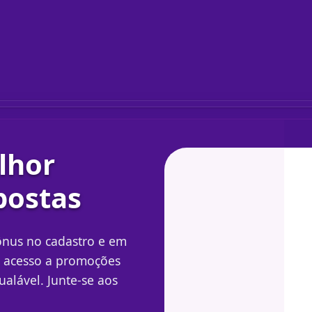
lhor
postas
ônus no cadastro e em
m acesso a promoções
ualável. Junte-se aos