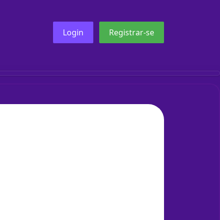
Login
Registrar-se