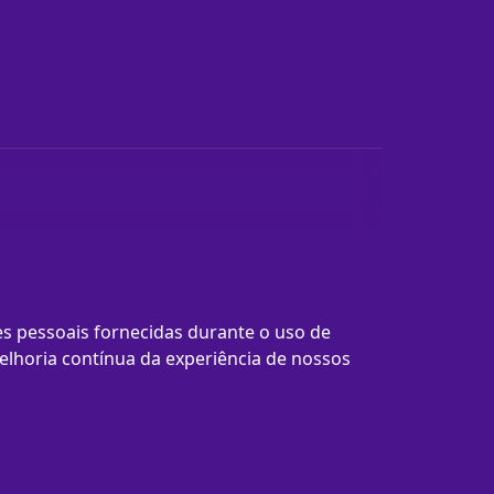
s pessoais fornecidas durante o uso de
elhoria contínua da experiência de nossos