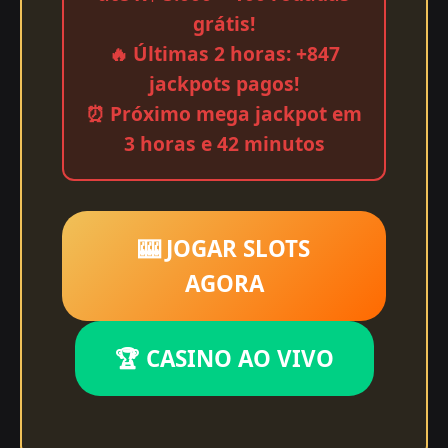
grátis!
🔥 Últimas 2 horas: +847
jackpots pagos!
⏰ Próximo mega jackpot em
3 horas e 42 minutos
🎰 JOGAR SLOTS
AGORA
🏆 CASINO AO VIVO