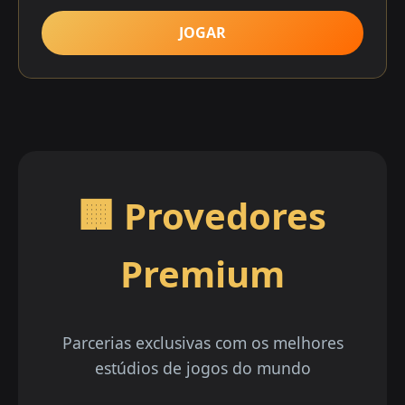
JOGAR
🏢 Provedores
Premium
Parcerias exclusivas com os melhores
estúdios de jogos do mundo