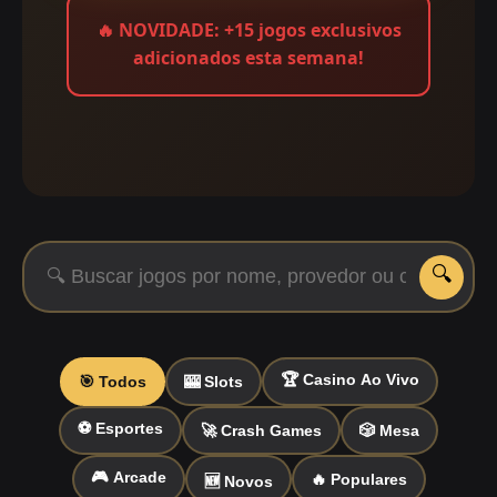
🔥
NOVIDADE:
+15 jogos exclusivos
adicionados esta semana!
🔍
🏆 Casino Ao Vivo
🎯 Todos
🎰 Slots
⚽ Esportes
🚀 Crash Games
🎲 Mesa
🎮 Arcade
🔥 Populares
🆕 Novos