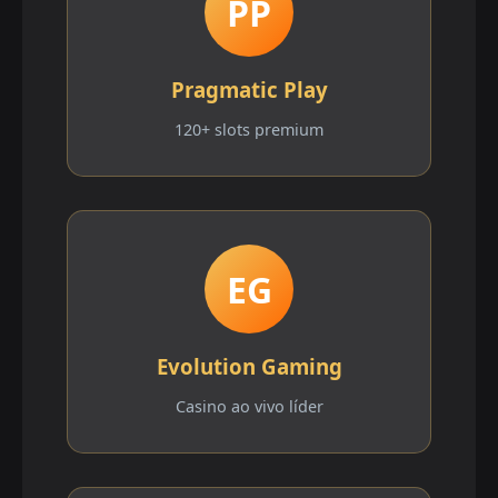
PP
Pragmatic Play
120+ slots premium
EG
Evolution Gaming
Casino ao vivo líder