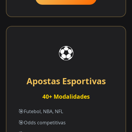
⚽
Apostas Esportivas
40+ Modalidades
Futebol, NBA, NFL
Odds competitivas