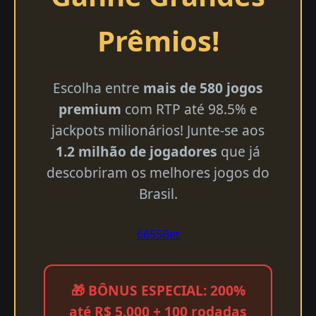
Prêmios!
Escolha entre
mais de 580 jogos
premium
com RTP até 98.5% e
jackpots milionários! Junte-se aos
1.2 milhão de jogadores
que já
descobriram os melhores jogos do
Brasil.
6655Bet
🎁 BÔNUS ESPECIAL: 200%
até R$ 5.000 + 100 rodadas