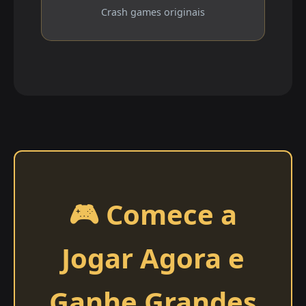
Crash games originais
🎮 Comece a
Jogar Agora e
Ganhe Grandes