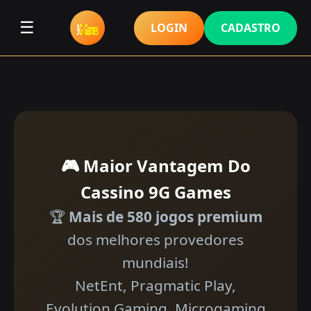
☰
LOGIN
CADASTRO
🎮 Maior Vantagem Do
Cassino 9G Games
🏆
Mais de 580 jogos premium
dos melhores provedores
mundiais!
NetEnt, Pragmatic Play,
Evolution Gaming, Microgaming