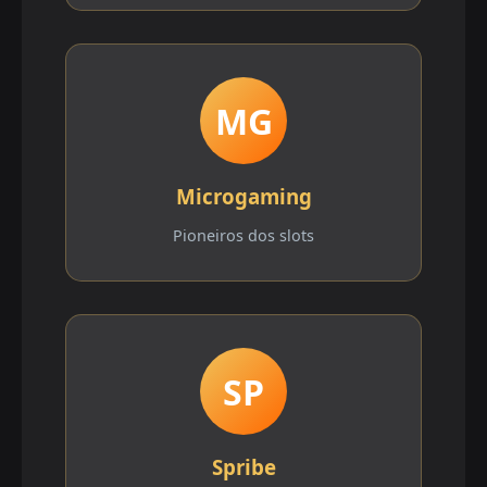
MG
Microgaming
Pioneiros dos slots
SP
Spribe