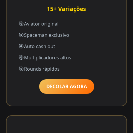
15+ Variações
Aviator original
Spaceman exclusivo
Auto cash out
Multiplicadores altos
Rounds rápidos
DECOLAR AGORA