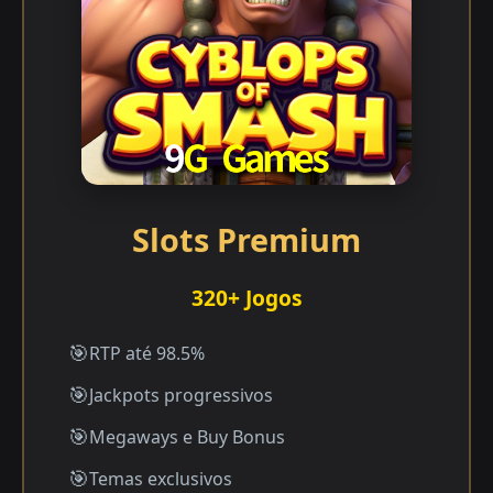
Slots Premium
320+ Jogos
RTP até 98.5%
Jackpots progressivos
Megaways e Buy Bonus
Temas exclusivos